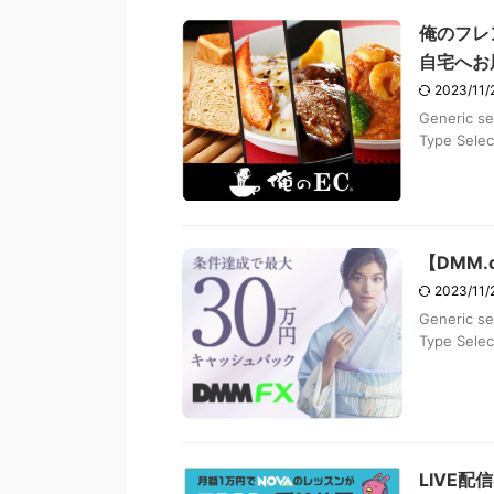
俺のフレ
自宅へお
2023/11
Generic se
Type Sel
【DMM.
2023/11
Generic se
Type Sele
LIVE