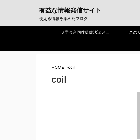
有益な情報発信サイト
使える情報を集めたブログ
３学会合同呼吸療法認定士
この
HOME
>
coil
coil