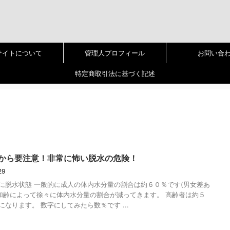
サイトについて
管理人プロフィール
お問い合
特定商取引法に基づく記述
から要注意！非常に怖い脱水の危険！
/29
に脱水状態 一般的に成人の体内水分量の割合は約６０％です(男女差あ
し加齢によって徐々に体内水分量の割合が減ってきます。 高齢者は約５
になります。 数字にしてみたら数％です ...