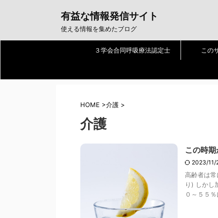
有益な情報発信サイト
使える情報を集めたブログ
３学会合同呼吸療法認定士
この
HOME
>
介護
>
介護
この時期
2023/11
高齢者は常
り) しか
０～５５％