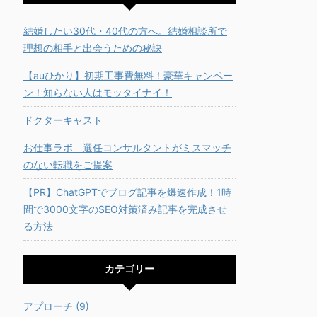
結婚したい30代・40代の方へ。結婚相談所で
理想の相手と出会うための秘訣
【auひかり】初期工事費無料！豪華キャンペー
ン！知らない人はモッタイナイ！
ドクターキャスト
お仕事ラボ 選任コンサルタントがミスマッチ
のない転職をご提案
【PR】ChatGPTでブログ記事を爆速作成！1時
間で3000文字のSEO対策済み記事を完成させ
る方法
カテゴリー
アプローチ (9)