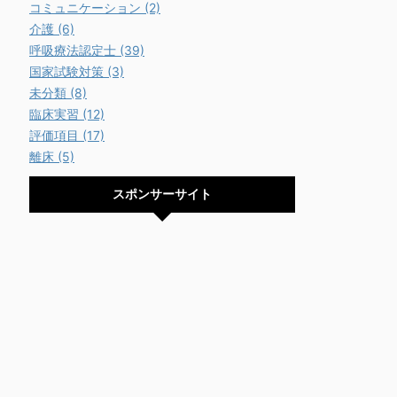
コミュニケーション (2)
介護 (6)
呼吸療法認定士 (39)
国家試験対策 (3)
未分類 (8)
臨床実習 (12)
評価項目 (17)
離床 (5)
スポンサーサイト