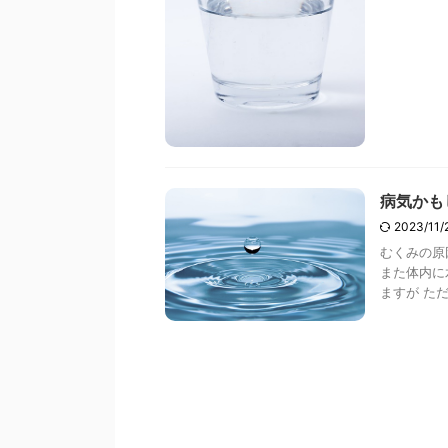
病気かも
2023/11
むくみの原
また体内に
ますが た